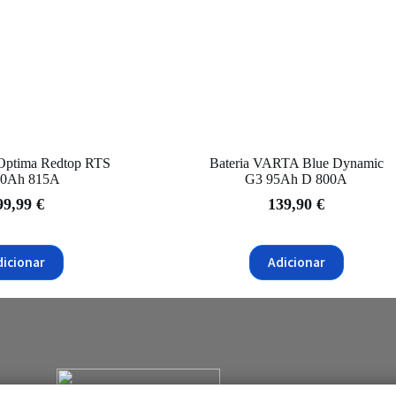
Optima Redtop RTS
Bateria VARTA Blue Dynamic
50Ah 815A
G3 95Ah D 800A
99,99
€
139,90
€
dicionar
Adicionar