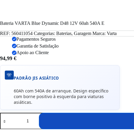
Bateria VARTA Blue Dynamic D48 12V 60ah 540A E
REF:
560411054
Categorias:
Baterias
,
Garagem
Marca:
Varta
Pagamentos Seguros
Garantia de Satisfação
Apoio ao Cliente
94,99
€
🎌
PADRÃO JIS ASIÁTICO
60Ah com 540A de arranque. Design específico
com borne positivo à esquerda para viaturas
asiáticas.
Quantidade
de
Bateria
VARTA