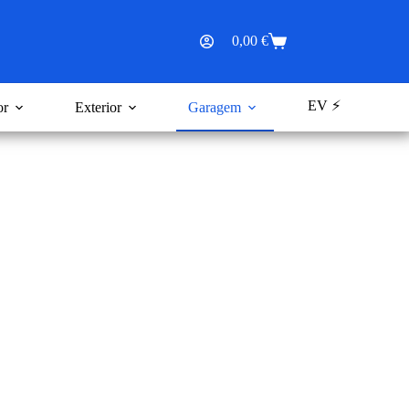
0,00
€
Carrinho
de
compras
EV ⚡
or
Exterior
Garagem