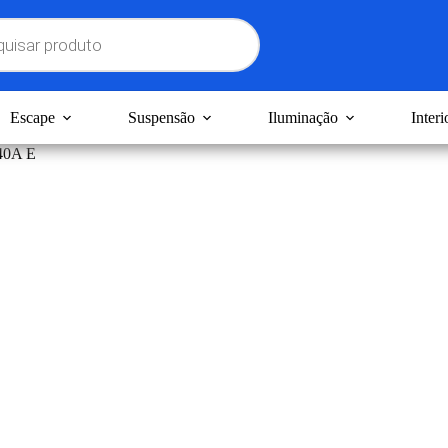
Escape
Suspensão
Iluminação
Interi
40A E