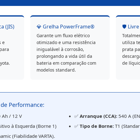
a (JIS)
💎 Grelha PowerFrame®
🛡️ Liv
Garante um fluxo elétrico
Totalmen
s e
otimizado e uma resistência
utiliza t
 para
inigualável à corrosão,
prata pa
prolongando a vida útil da
descarga
yota.
bateria em comparação com
de líqui
modelos standard.
s de Performance:
 Ah / 12 V
✅
Arranque (CCA):
540 A (EN
itivo à Esquerda (Borne 1)
✅
Tipo de Borne:
T1 (Standar
amic (Fiabilidade VARTA).