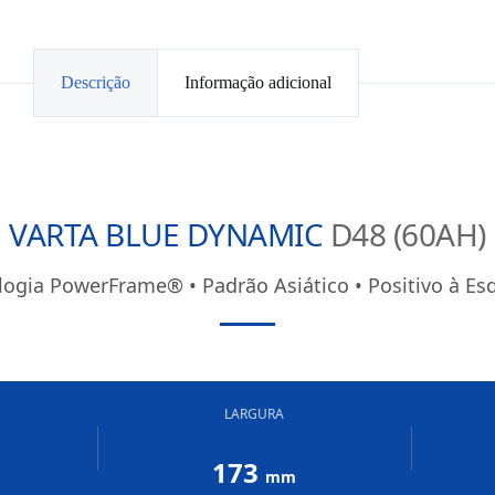
Descrição
Informação adicional
VARTA BLUE DYNAMIC
D48 (60AH)
logia PowerFrame® • Padrão Asiático • Positivo à Es
LARGURA
173
mm