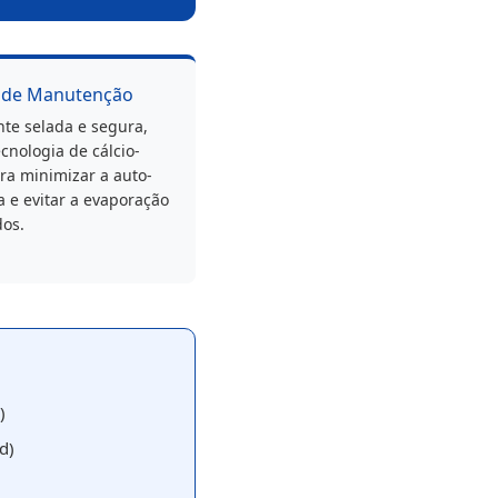
re de Manutenção
te selada e segura,
ecnologia de cálcio-
ra minimizar a auto-
 e evitar a evaporação
dos.
)
d)