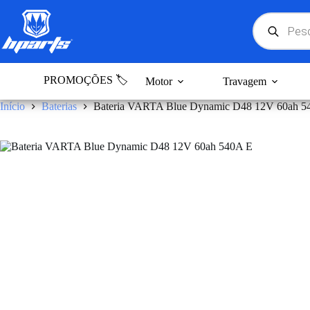
Pular
para
Products
search
o
conteúdo
PROMOÇÕES 🏷️
Motor
Travagem
Início
Baterias
Bateria VARTA Blue Dynamic D48 12V 60ah 5