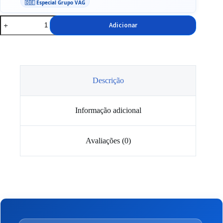
🇩🇪 Especial Grupo VAG
Quantidade
Adicionar
de
Bujão
Magnético
Racingline
Descrição
Informação adicional
Avaliações (0)