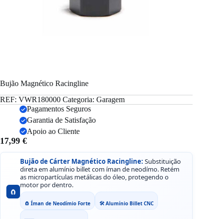
Bujão Magnético Racingline
REF:
VWR180000
Categoria:
Garagem
Pagamentos Seguros
Garantia de Satisfação
Apoio ao Cliente
17,99
€
Bujão de Cárter Magnético Racingline:
Substituição
direta em alumínio billet com íman de neodímo. Retém
as micropartículas metálicas do óleo, protegendo o
motor por dentro.
🧲
🧲 Íman de Neodímio Forte
🛠️ Alumínio Billet CNC