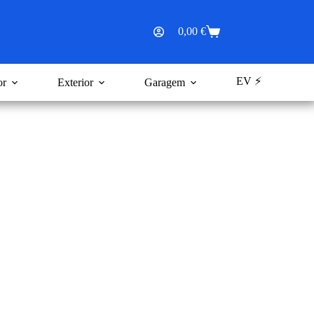
0,00
€
Carrinho
de
compras
EV ⚡
or
Exterior
Garagem