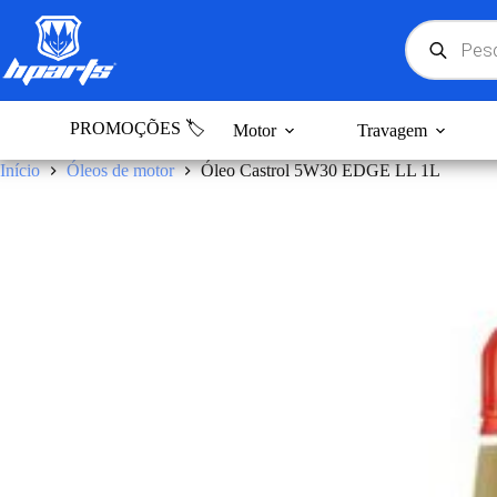
Pular
para
Products
search
o
conteúdo
PROMOÇÕES 🏷️
Motor
Travagem
Início
Óleos de motor
Óleo Castrol 5W30 EDGE LL 1L