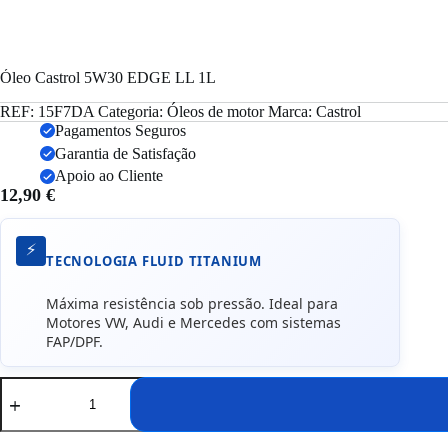
Óleo Castrol 5W30 EDGE LL 1L
REF:
15F7DA
Categoria:
Óleos de motor
Marca:
Castrol
Pagamentos Seguros
Garantia de Satisfação
Apoio ao Cliente
12,90
€
⚡
TECNOLOGIA FLUID TITANIUM
Máxima resistência sob pressão. Ideal para
Motores VW, Audi e Mercedes com sistemas
FAP/DPF.
Quantidade
de
Óleo
Castrol