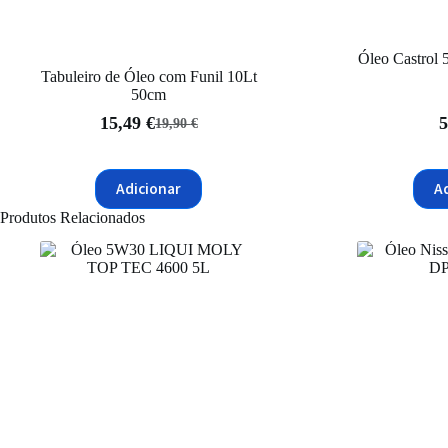
Óleo Castro
Tabuleiro de Óleo com Funil 10Lt
50cm
15,49
€
5
19,90
€
O
O
preço
preço
original
atual
Adicionar
A
era:
é:
19,90 €.
15,49 €.
Produtos Relacionados