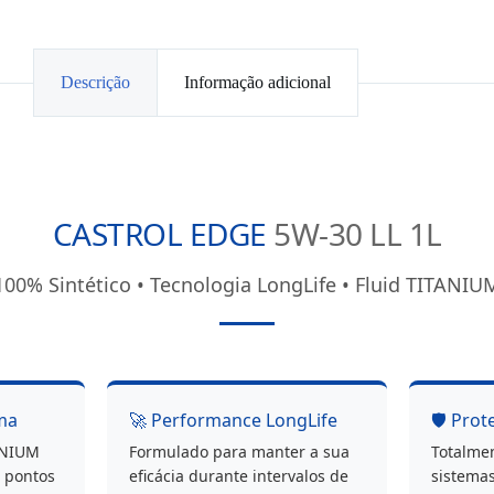
Descrição
Informação adicional
CASTROL EDGE
5W-30 LL 1L
100% Sintético • Tecnologia LongLife • Fluid TITANIU
ema
🚀 Performance LongLife
🛡️ Pro
TANIUM
Formulado para manter a sua
Totalme
s pontos
eficácia durante intervalos de
sistemas