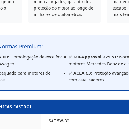
tegendo
muda alargados, garantindo a
manter 
o o
proteção do motor ao longo de
escape l
milhares de quilómetros.
mais te
 Normas Premium:
7 00:
Homologação de excelência
✅
MB-Approval 229.51:
Norma
swagen.
motores Mercedes-Benz de alt
equado para motores de
✅
ACEA C3:
Proteção avançada
ce.
com catalisadores.
CNICAS CASTROL
SAE 5W-30.