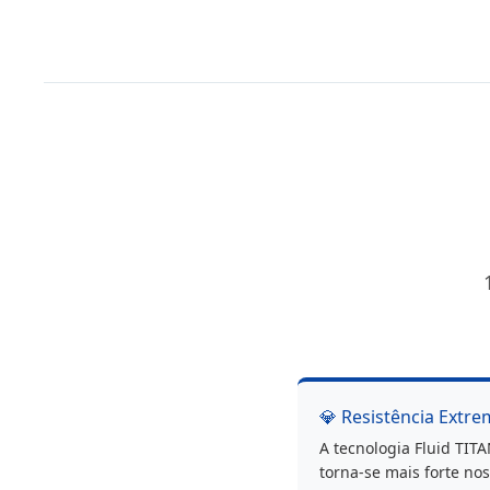
5W30
EDGE
LL
1L
💎 Resistência Extr
A tecnologia Fluid TI
torna-se mais forte no