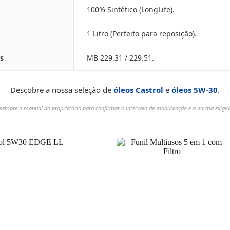
100% Sintético (LongLife).
1 Litro (Perfeito para reposição).
s
MB 229.31 / 229.51.
Descobre a nossa seleção de
óleos Castrol
e
óleos 5W-30
.
 sempre o manual do proprietário para confirmar o intervalo de manutenção e a norma exigid