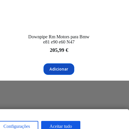
Downpipe Rm Motors para Bmw
e81 e90 e60 N47
205,99
€
Adicionar
Configurações
Aceitar tudo