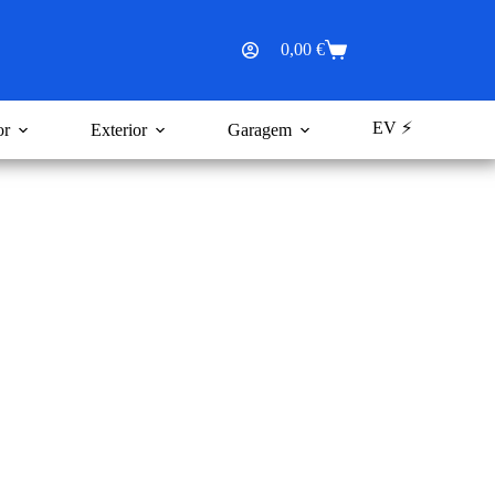
0,00
€
Carrinho
de
compras
EV ⚡
or
Exterior
Garagem