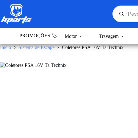
Pular
para
Products
search
o
conteúdo
PROMOÇÕES 🏷️
Motor
Travagem
Início
Sistema de Escape
Coletores PSA 16V Ta Technix