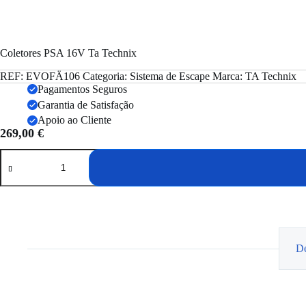
Coletores PSA 16V Ta Technix
REF:
EVOFÄ106
Categoria:
Sistema de Escape
Marca:
TA Technix
Pagamentos Seguros
Garantia de Satisfação
Apoio ao Cliente
269,00
€
Quantidade
de
Coletores
PSA
16V
Ta
Technix
De