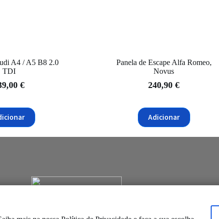
di A4 / A5 B8 2.0
Panela de Escape Alfa Romeo,
TDI
Novus
39,00
€
240,90
€
dicionar
Adicionar