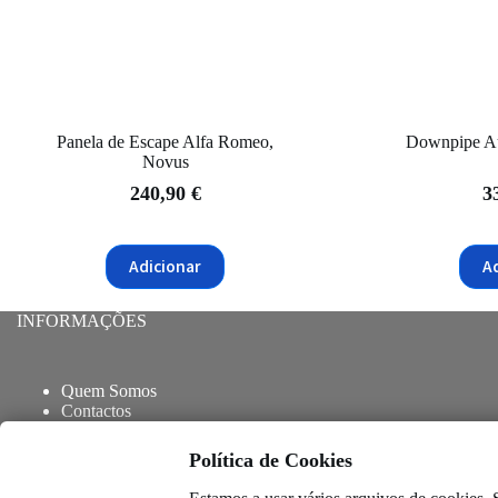
Panela de Escape Alfa Romeo,
Downpipe Au
Novus
240,90
€
3
Adicionar
A
INFORMAÇÕES
Quem Somos
Contactos
Blog
Entregas e envios
Política de Cookies
Trocas e Devoluções
Termos e Condições