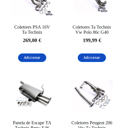
Volkswagen
(7)
Filtrar
Coletores PSA 16V
Coletores Ta Technix
Ta Technix
Vw Polo 86c G40
269,00
€
199,99
€
Adicionar
Adicionar
Panela de Escape TA
Coletores Peugeot 206
Technix Bmw E46
16v Ta Technix