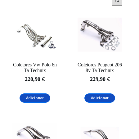
Marcas
TA Technix
(17)
Categorias
Downpipe
(1)
escape
(1)
Motor
(1)
Coletores Vw Polo 6n
Coletores Peugeot 206
Ta Technix
8v Ta Technix
Sistema de Escape
(17)
220,90
€
229,90
€
Marcas de Automóveis
Adicionar
Adicionar
BMW
(4)
Citroën
(2)
Honda
(1)
Peugeot
(5)