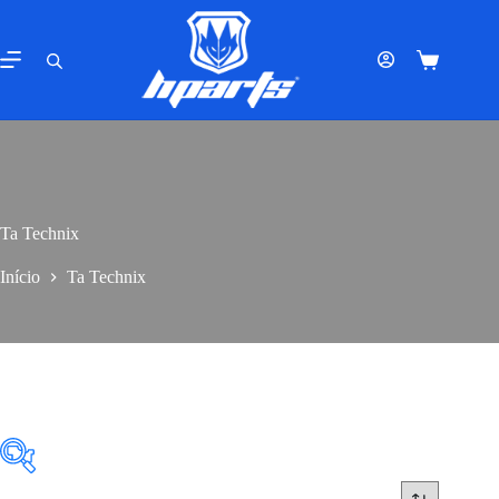
Pular
para
o
Carrinho
conteúdo
de
compras
Ta Technix
Início
Ta Technix