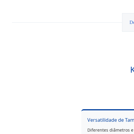
Pincéis
de
Limpeza
de
Detalhe
De
Versatilidade de Ta
Diferentes diâmetros e