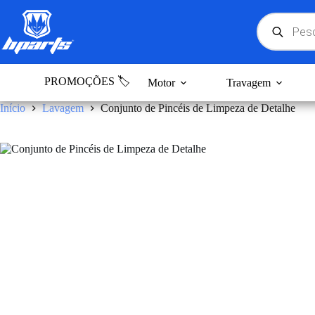
Pular
para
Products
search
o
conteúdo
PROMOÇÕES 🏷️
Motor
Travagem
Início
Lavagem
Conjunto de Pincéis de Limpeza de Detalhe