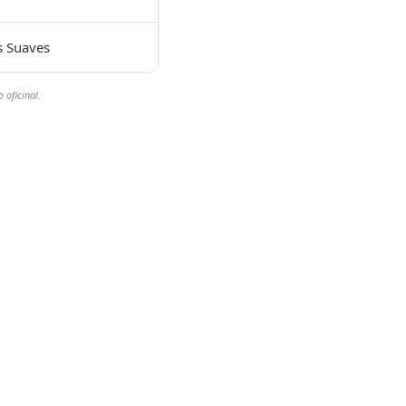
s Suaves
 oficinal.