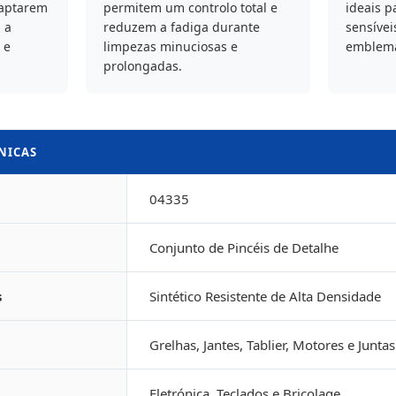
daptarem
permitem um controlo total e
ideais p
 a
reduzem a fadiga durante
sensívei
 e
limpezas minuciosas e
emblemas
prolongadas.
CNICAS
04335
Conjunto de Pincéis de Detalhe
s
Sintético Resistente de Alta Densidade
Grelhas, Jantes, Tablier, Motores e Juntas
Eletrónica, Teclados e Bricolage