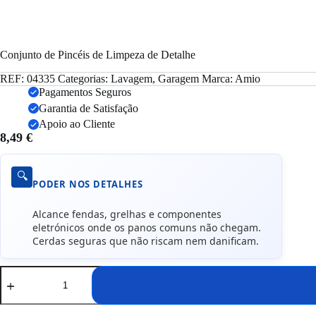
Conjunto de Pincéis de Limpeza de Detalhe
REF:
04335
Categorias:
Lavagem
,
Garagem
Marca:
Amio
Pagamentos Seguros
Garantia de Satisfação
Apoio ao Cliente
8,49
€
🔍
PODER NOS DETALHES
Alcance fendas, grelhas e componentes
eletrónicos onde os panos comuns não chegam.
Cerdas seguras que não riscam nem danificam.
Quantidade
de
Conjunto
de