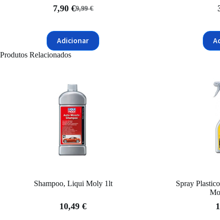
7,90
€
9,99
€
O
O
preço
preço
original
atual
Adicionar
A
era:
é:
9,99 €.
7,90 €.
Produtos Relacionados
Shampoo, Liqui Moly 1lt
Spray Plastico
Mo
10,49
€
1