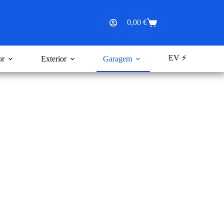
0,00
€
Carrinho
de
compras
EV ⚡
or
Exterior
Garagem