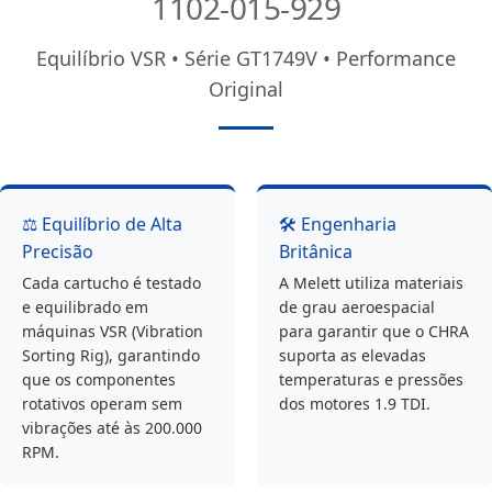
1102-015-929
Equilíbrio VSR • Série GT1749V • Performance
Original
⚖️ Equilíbrio de Alta
🛠️ Engenharia
Precisão
Britânica
Cada cartucho é testado
A Melett utiliza materiais
e equilibrado em
de grau aeroespacial
máquinas VSR (Vibration
para garantir que o CHRA
Sorting Rig), garantindo
suporta as elevadas
que os componentes
temperaturas e pressões
rotativos operam sem
dos motores 1.9 TDI.
vibrações até às 200.000
RPM.