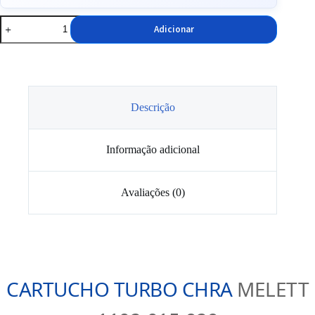
Quantidade
Adicionar
de
Core
Turbo
Melett
GT17V
1102015929
Descrição
Informação adicional
Avaliações (0)
CARTUCHO TURBO CHRA
MELETT