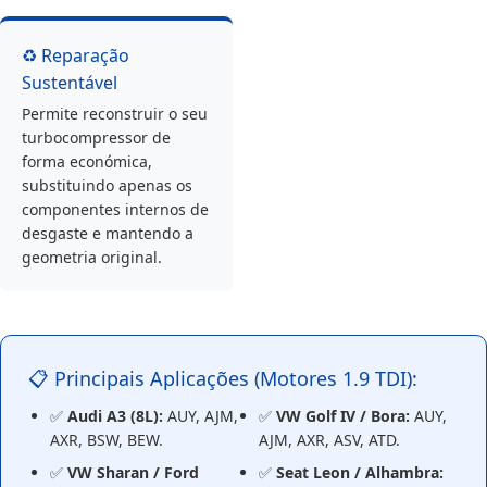
♻️ Reparação
Sustentável
Permite reconstruir o seu
turbocompressor de
forma económica,
substituindo apenas os
componentes internos de
desgaste e mantendo a
geometria original.
📋 Principais Aplicações (Motores 1.9 TDI):
✅
Audi A3 (8L):
AUY, AJM,
✅
VW Golf IV / Bora:
AUY,
AXR, BSW, BEW.
AJM, AXR, ASV, ATD.
✅
VW Sharan / Ford
✅
Seat Leon / Alhambra: