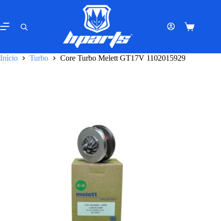
Pular
para
o
Carrinho
conteúdo
de
compras
Início
Turbo
Core Turbo Melett GT17V 1102015929