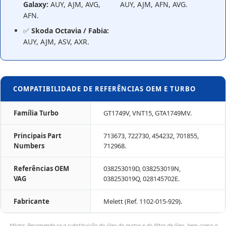
Galaxy:
AUY, AJM, AVG,
AUY, AJM, AFN, AVG.
AFN.
✅
Skoda Octavia / Fabia:
AUY, AJM, ASV, AXR.
COMPATIBILIDADE DE REFERÊNCIAS OEM E TURBO
Família Turbo
GT1749V, VNT15, GTA1749MV.
Principais Part
713673, 722730, 454232, 701855,
Numbers
712968.
Referências OEM
038253019D, 038253019N,
VAG
038253019Q, 028145702E.
Fabricante
Melett (Ref. 1102-015-929).
*Nota: Recomenda-se a substituição do óleo do motor e do filtro de óleo, bem como a