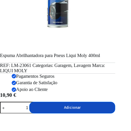
Espuma Abrilhantadora para Pneus Liqui Moly 400ml
REF:
LM-23061
Categorias:
Garagem
,
Lavagem
Marca:
LIQUI MOLY
Pagamentos Seguros
Garantia de Satisfação
Apoio ao Cliente
10,90
€
Quantidade
Adicionar
de
Espuma
Abrilhantadora
para
Pneus