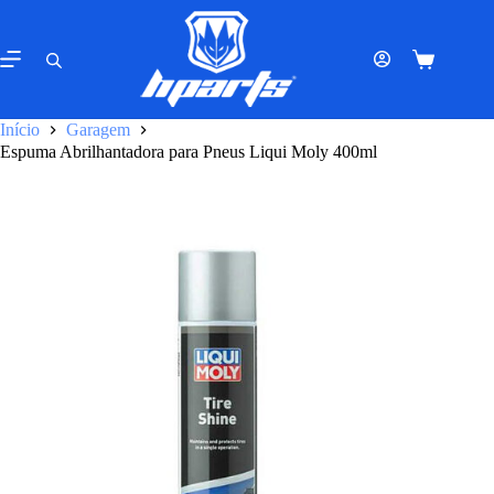
Pular
para
o
Carrinho
conteúdo
de
compras
Início
Garagem
Espuma Abrilhantadora para Pneus Liqui Moly 400ml