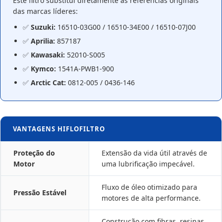
Este filtro substitui diretamente as referências originais
das marcas líderes:
✅
Suzuki:
16510-03G00 / 16510-34E00 / 16510-07J00
✅
Aprilia:
857187
✅
Kawasaki:
52010-S005
✅
Kymco:
1541A-PWB1-900
✅
Arctic Cat:
0812-005 / 0436-146
VANTAGENS HIFLOFILTRO
Proteção do
Extensão da vida útil através de
Motor
uma lubrificação impecável.
Fluxo de óleo otimizado para
Pressão Estável
motores de alta performance.
Construção com fibras, resinas