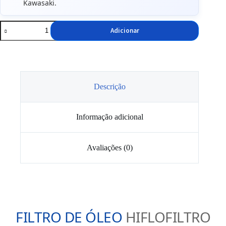
Kawasaki.
Quantidade
Adicionar
de
Filtro
de
Óleo
Hiflofiltro
HF138
Descrição
Informação adicional
Avaliações (0)
FILTRO DE ÓLEO
HIFLOFILTRO