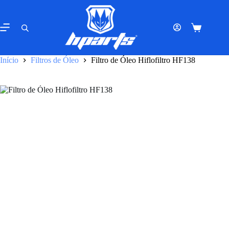
Pular
para
o
Carrinho
conteúdo
de
compras
Início
Filtros de Óleo
Filtro de Óleo Hiflofiltro HF138