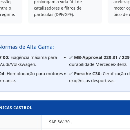
essão,
prolongam a vida útil de
aceleraç
ntra o
catalisadores e filtros de
motor o
regime.
partículas (DPF/GPF).
pico de e
Normas de Alta Gama:
7 00:
Exigência máxima para
✅
MB-Approval 229.31 / 229
 Audi/Volkswagen.
durabilidade Mercedes-Benz.
04:
Homologação para motores
✅
Porsche C30:
Certificação 
ormance.
exigências desportivas.
CNICAS CASTROL
SAE 5W-30.