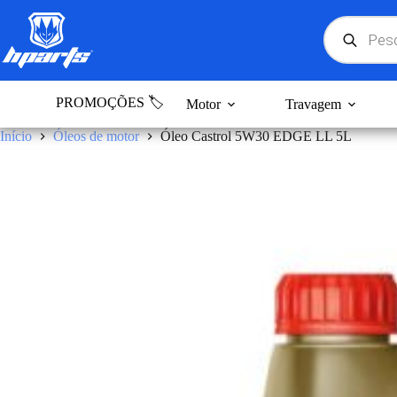
Pular
para
Products
search
o
conteúdo
PROMOÇÕES 🏷️
Motor
Travagem
Início
Óleos de motor
Óleo Castrol 5W30 EDGE LL 5L