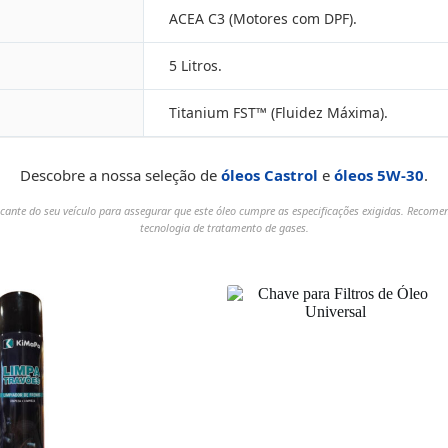
ACEA C3 (Motores com DPF).
5 Litros.
Titanium FST™ (Fluidez Máxima).
Descobre a nossa seleção de
óleos Castrol
e
óleos 5W-30
.
cante do seu veículo para assegurar que este óleo cumpre as especificações exigidas. Reco
tecnologia de tratamento de gases.