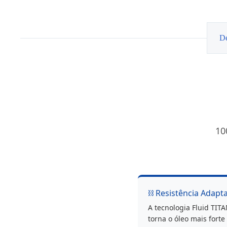
5W30
EDGE
LL
5L
De
10
⛓️ Resistência Adapta
A tecnologia Fluid TI
torna o óleo mais forte