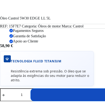
Óleo Castrol 5W30 EDGE LL 5L
REF:
15F7E7
Categoria:
Óleos de motor
Marca:
Castrol
Pagamentos Seguros
Garantia de Satisfação
Apoio ao Cliente
58,90
€
💎
TECNOLOGIA FLUID TITANIUM
Resistência extrema sob pressão. O óleo que se
adapta às exigências do seu motor para reduzir o
atrito.
Quantidade
de
Óleo
Castrol