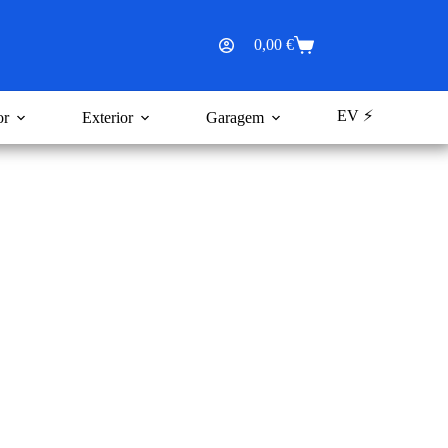
0,00
€
Carrinho
de
compras
EV ⚡
or
Exterior
Garagem