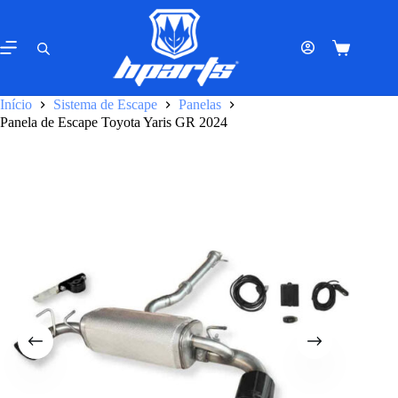
Pular
para
o
Carrinho
conteúdo
de
compras
Início
Sistema de Escape
Panelas
Panela de Escape Toyota Yaris GR 2024