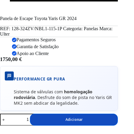
Panela de Escape Toyota Yaris GR 2024
REF:
128-324ZV/NBL1-115-1P
Categoria:
Panelas
Marca:
Ulter
Pagamentos Seguros
Garantia de Satisfação
Apoio ao Cliente
1750,00
€
🏁
PERFORMANCE GR PURA
Sistema de válvulas com
homologação
rodoviária
. Desfrute do som de pista no Yaris GR
MK2 sem abdicar da legalidade.
Quantidade
Adicionar
de
Panela
de