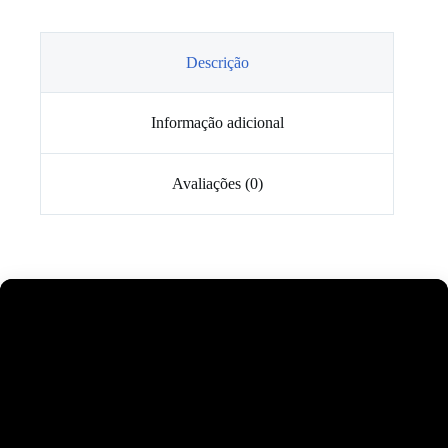
Escape
Toyota
Yaris
GR
Descrição
2024
Informação adicional
Avaliações (0)