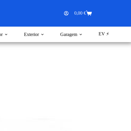
0,00
€
Carrinho
de
compras
EV ⚡
or
Exterior
Garagem