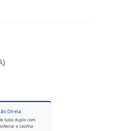
A)
ção Direta
de tubo duplo com
nferior e cavilha