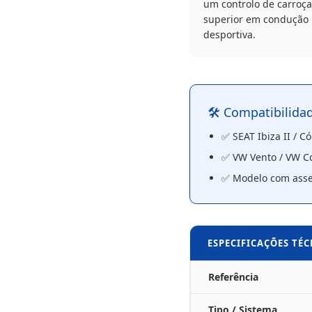
um controlo de carroça
superior em condução
desportiva.
🛠️ Compatibilida
✅ SEAT Ibiza II / C
✅ VW Vento / VW C
✅ Modelo com asse
ESPECIFICAÇÕES TÉ
Referência
Tipo / Sistema