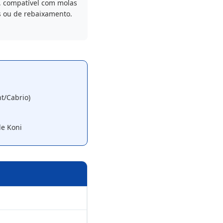
, compatível com molas
s ou de rebaixamento.
nt/Cabrio)
e Koni