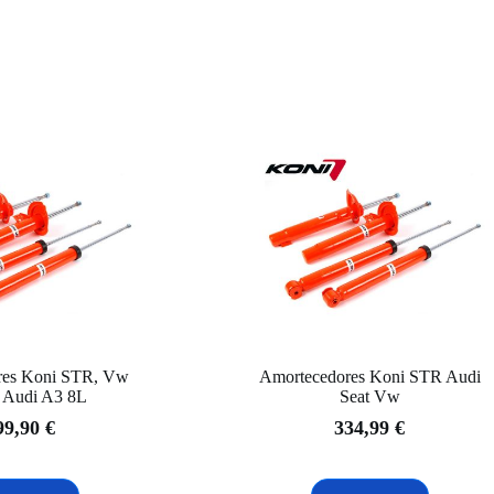
res Koni STR, Vw
Amortecedores Koni STR Audi
4 Audi A3 8L
Seat Vw
99,90
€
334,99
€