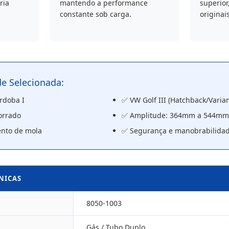
ria
mantendo a performance
superior
constante sob carga.
originai
de Selecionada:
órdoba I
✅ VW Golf III (Hatchback/Varia
orrado
✅ Amplitude: 364mm a 544mm
nto de mola
✅ Segurança e manobrabilidad
CNICAS
8050-1003
Gás / Tubo Duplo