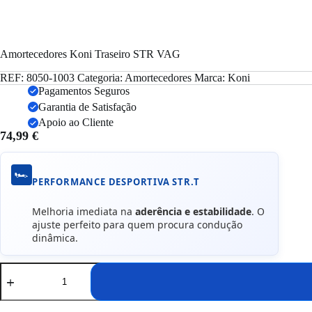
Amortecedores Koni Traseiro STR VAG
REF:
8050-1003
Categoria:
Amortecedores
Marca:
Koni
Pagamentos Seguros
Garantia de Satisfação
Apoio ao Cliente
74,99
€
🏎️
PERFORMANCE DESPORTIVA STR.T
Melhoria imediata na
aderência e estabilidade
. O
ajuste perfeito para quem procura condução
dinâmica.
Quantidade
de
Amortecedores
Koni