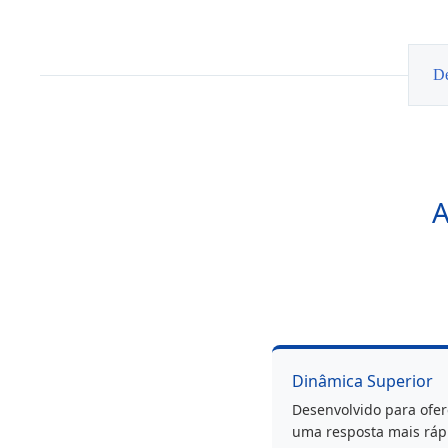
Traseiro
STR
VAG
De
Dinâmica Superior
Desenvolvido para ofer
uma resposta mais ráp