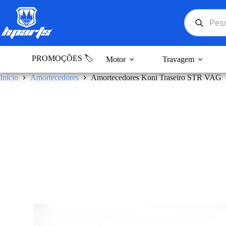
Pular
para
Products
search
o
conteúdo
PROMOÇÕES 🏷️
Motor
Travagem
Início
Amortecedores
Amortecedores Koni Traseiro STR VAG